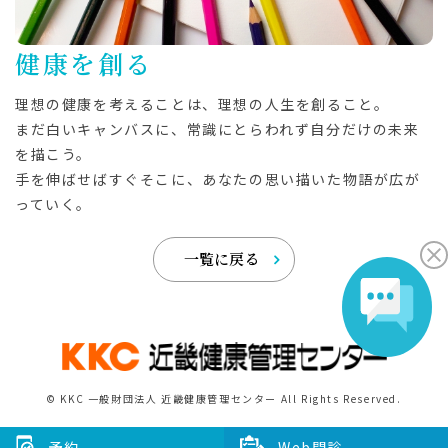
健康を創る
理想の健康を考えることは、理想の人生を創ること。
まだ白いキャンバスに、常識にとらわれず自分だけの未来
を描こう。
手を伸ばせばすぐそこに、あなたの思い描いた物語が広が
っていく。
一覧に戻る
© KKC 一般財団法人 近畿健康管理センター All Rights Reserved.
予約
予約
Web問診
Web問診