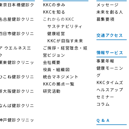
ス東京日本橋健診ク
KKCの歩み
メッセージ
KKCを知る
未来を創る人
ス名古屋健診クリニ
これからのKKC
募集要項
サステナビリティ
ス四日市健診クリニ
健康経営
交通アクセス
KKCが目指す未来
ア ウエルネス三
ご挨拶・経営理念・経
情報サービス
ク
営ビジョン
事業年報
ス栗東健診クリニッ
会社概要
健康モーニン
役員・組織図
グ
スひこね健診クリニ
統合マネジメント
KKCタイムズ
KKCの拠点一覧
ヘルスアップ
ス新大阪健診クリニ
研究活動
セミナー
コラム
スなんば健診クリニ
ス神戸健診クリニッ
Q & A