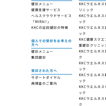
健診メニュー
KKCウエルネ
健康支援サービス
リニック
ヘルスクラウドサービス
KKCウエルネ
「MIRAI⁺」
ック
KKCの巡回健診の特徴
KKCウエルネ
ック
KKC健康スクエ
個人での受診をお考えの
方へ
重健診クリニッ
KKCウエルネ
健診メニュー
ク
集団健診
KKCウエルネ
ック
受診された方へ
KKCウエルネ
サポートダイヤル
ック
再検査のご案内
KKCウエルネ
ック
KKCウエルネ
ク