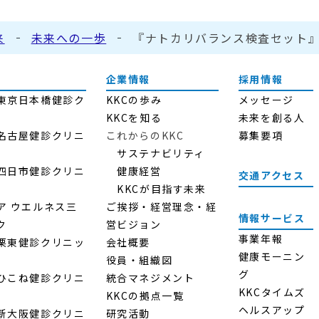
来
未来への一歩
『ナトカリバランス検査セット
企業情報
採用情報
ス東京日本橋健診ク
KKCの歩み
メッセージ
KKCを知る
未来を創る人
ス名古屋健診クリニ
これからのKKC
募集要項
サステナビリティ
ス四日市健診クリニ
健康経営
交通アクセス
KKCが目指す未来
ア ウエルネス三
ご挨拶・経営理念・経
情報サービス
ク
営ビジョン
事業年報
ス栗東健診クリニッ
会社概要
健康モーニン
役員・組織図
グ
スひこね健診クリニ
統合マネジメント
KKCタイムズ
KKCの拠点一覧
ヘルスアップ
ス新大阪健診クリニ
研究活動