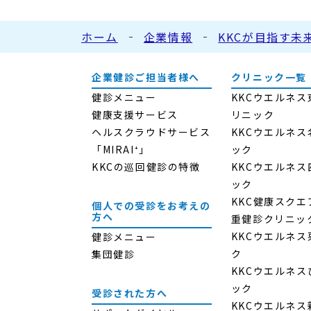
ホーム
企業情報
KKCが目指す未
企業健診ご担当者様へ
クリニック一覧
健診メニュー
KKCウエルネ
健康支援サービス
リニック
ヘルスクラウドサービス
KKCウエルネ
「MIRAI⁺」
ック
KKCの巡回健診の特徴
KKCウエルネ
ック
KKC健康スクエ
個人での受診をお考えの
方へ
重健診クリニッ
KKCウエルネ
健診メニュー
ク
集団健診
KKCウエルネ
ック
受診された方へ
KKCウエルネ